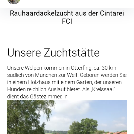
Inhalte
Wurf nach Baltazar Iz Novo-Peredelkino x Basta Così aus der Cinta
überspringen
Rauhaardackelzucht aus der Cintarei
FCI
Unsere Zuchtstätte
Unsere Welpen kommen in Otterfing, ca. 30 km
südlich von München zur Welt. Geboren werden Sie
in einem Holzhaus mit einem Garten, der unseren
Hunden reichlich Auslauf bietet. Als „Kreissaal“
dient das Gästezimmer, in